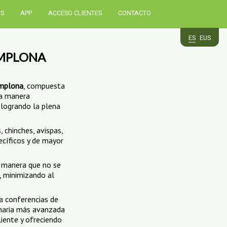
OS
APP
ACCESO CLIENTES
CONTACTO
ES
EUS
AMPLONA
amplona
, compuesta
ta manera
 logrando la plena
 chinches, avispas,
ecíficos y de mayor
a manera que no se
, minimizando al
a conferencias de
inaria más avanzada
liente y ofreciendo