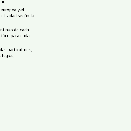
imo.
 europea y el
actividad según la
ontinuo de cada
ifico para cada
das particulares,
olegios,