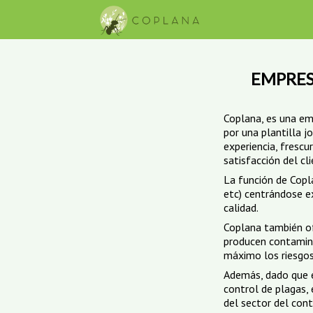
TERMITAS
INSECTOCAPTORES
CARCOMA
TRATAMIENTOS DE MADERA
EMPRES
Coplana, es una em
por una plantilla j
experiencia, frescu
satisfacción del cli
La función de Copla
etc) centrándose e
calidad.
Coplana también of
producen contamina
máximo los riesgos
Además, dado que e
control de plagas,
del sector del cont