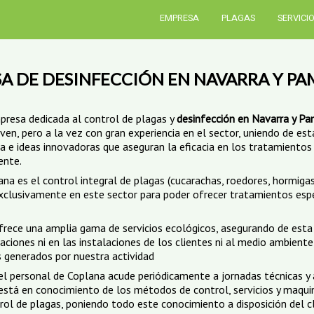
EMPRESA
PLAGAS
SERVICI
A DE DESINFECCIÓN EN NAVARRA Y P
presa dedicada al control de plagas y
desinfección en Navarra y P
oven, pero a la vez con gran experiencia en el sector, uniendo de es
ra e ideas innovadoras que aseguran la eficacia en los tratamientos
ente.
na es el control integral de plagas (cucarachas, roedores, hormigas,
xclusivamente en este sector para poder ofrecer tratamientos esp
rece una amplia gama de servicios ecológicos, asegurando de est
ciones ni en las instalaciones de los clientes ni al medio ambiente
 generados por nuestra actividad
l personal de Coplana acude periódicamente a jornadas técnicas y 
 está en conocimiento de los métodos de control, servicios y maqu
rol de plagas, poniendo todo este conocimiento a disposición del c