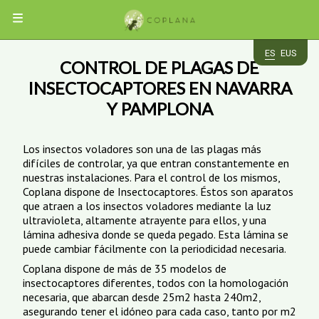
MENÚ
ES
EUS
CONTROL DE PLAGAS DE
EMPRESA
INSECTOCAPTORES EN NAVARRA
Y PAMPLONA
PLAGAS
CUCARACHAS
SERVICIOS
Los insectos voladores son una de las plagas más
ROEDORES
difíciles de controlar, ya que entran constantemente en
HORMIGAS
nuestras instalaciones. Para el control de los mismos,
INSECTOS
DESRATIZACIÓN
APP
AVES
DESINSECTACIÓN
Coplana dispone de Insectocaptores. Éstos son aparatos
VOLADORES
CHINCHES
DESINFECCIÓN
que atraen a los insectos voladores mediante la luz
TERMITAS
CONTROL
ACCESO
ultravioleta, altamente atrayente para ellos, y una
CARCOMA
INSECTOCAPTORES
DE
CLIENTES
lámina adhesiva donde se queda pegado. Esta lámina se
TRATAMIENTOS
AVES
puede cambiar fácilmente con la periodicidad necesaria.
DE
MADERA
Coplana dispone de más de 35 modelos de
CONTACTO
insectocaptores diferentes, todos con la homologación
necesaria, que abarcan desde 25m2 hasta 240m2,
asegurando tener el idóneo para cada caso, tanto por m2