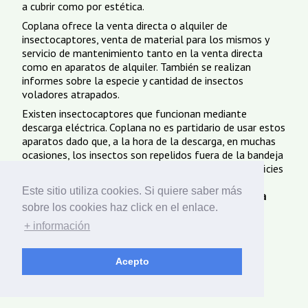
a cubrir como por estética.
Coplana ofrece la venta directa o alquiler de
insectocaptores, venta de material para los mismos y
servicio de mantenimiento tanto en la venta directa
como en aparatos de alquiler. También se realizan
informes sobre la especie y cantidad de insectos
voladores atrapados.
Existen insectocaptores que funcionan mediante
descarga eléctrica. Coplana no es partidario de usar estos
aparatos dado que, a la hora de la descarga, en muchas
ocasiones, los insectos son repelidos fuera de la bandeja
de caída y terminan encima de alimentos o en superficies
que pueden resultar contaminados. Contacta con
Este sitio utiliza cookies. Si quiere saber más
nosotros.
Control de plagas de insectocaptores en la
sobre los cookies haz click en el enlace.
Comunidad Foral de Navarra Navarra y Pamplona.
+ información
© 2026 Coplana -
ThinkIt Studio
Acepto